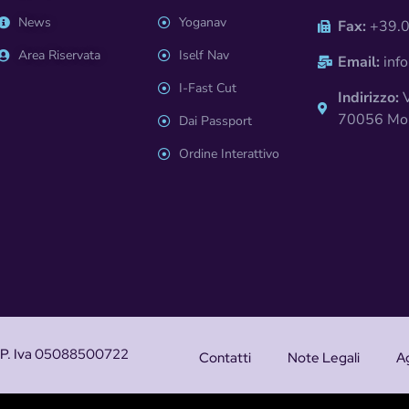
News
Yoganav
Fax:
+39.0
Area Riservata
Iself Nav
Email:
info
I-Fast Cut
Indirizzo:
V
70056 Molf
Dai Passport
Ordine Interattivo
L – P. Iva 05088500722
Contatti
Note Legali
A