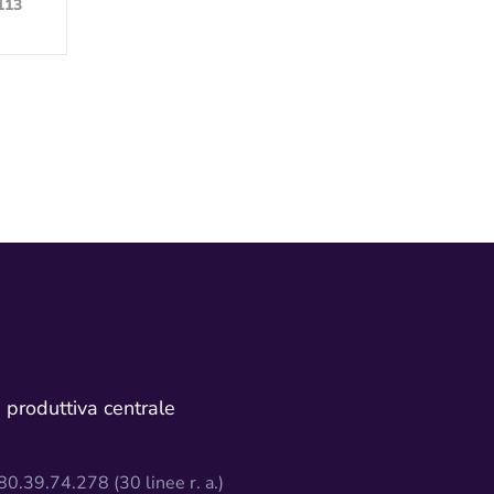
113
à produttiva centrale
0.39.74.278 (30 linee r. a.)