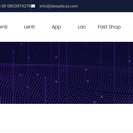
+39 0803974278
info@daioptical.com
nti
Lenti
App
Lac
Fast Shop