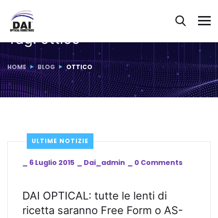
Tag:
ottico
HOME
BLOG
OTTICO
ULTIME NOTIZIE
_
6 Luglio 2015
_
Dai_admin
_
0 Comments
DAI OPTICAL: tutte le lenti di
ricetta saranno Free Form o AS-