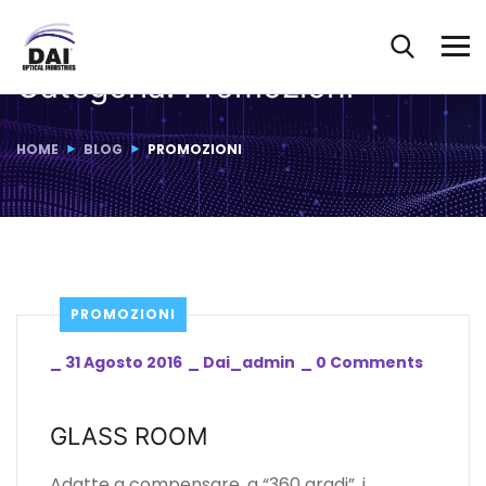
Categoria:
Promozioni
HOME
BLOG
PROMOZIONI
PROMOZIONI
_
31 Agosto 2016
_
Dai_admin
_
0 Comments
GLASS ROOM
Adatte a compensare, a “360 gradi”, i