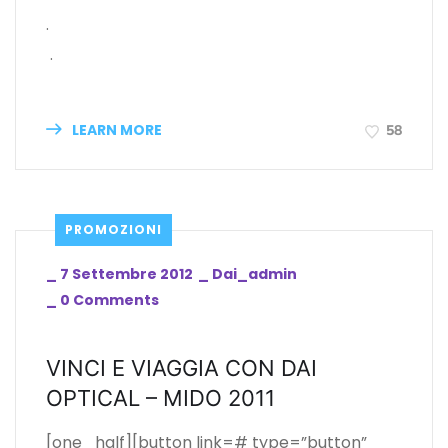
.
.
LEARN MORE
58
PROMOZIONI
_
7 Settembre 2012
_
Dai_admin
_
0 Comments
VINCI E VIAGGIA CON DAI
OPTICAL – MIDO 2011
[one_half][button link=# type=”button”