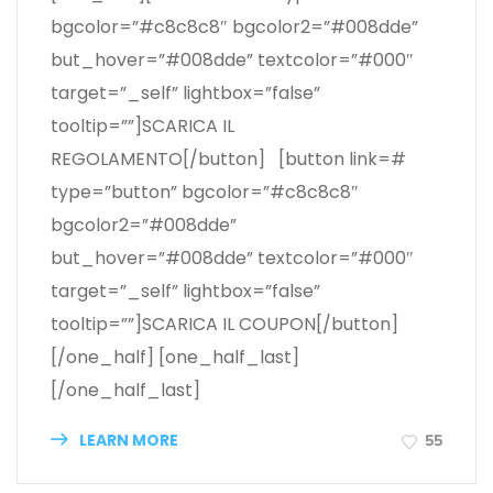
bgcolor=”#c8c8c8″ bgcolor2=”#008dde”
but_hover=”#008dde” textcolor=”#000″
target=”_self” lightbox=”false”
tooltip=””]SCARICA IL
REGOLAMENTO[/button] [button link=#
type=”button” bgcolor=”#c8c8c8″
bgcolor2=”#008dde”
but_hover=”#008dde” textcolor=”#000″
target=”_self” lightbox=”false”
tooltip=””]SCARICA IL COUPON[/button]
[/one_half] [one_half_last]
[/one_half_last]
LEARN MORE
55