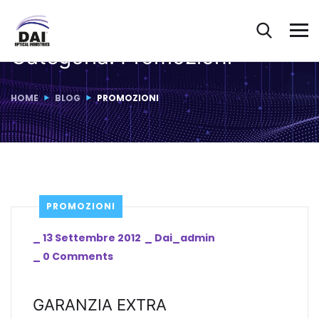
Categoria:
Promozioni
HOME
BLOG
PROMOZIONI
PROMOZIONI
_
13 Settembre 2012
_
Dai_admin
_
0 Comments
GARANZIA EXTRA