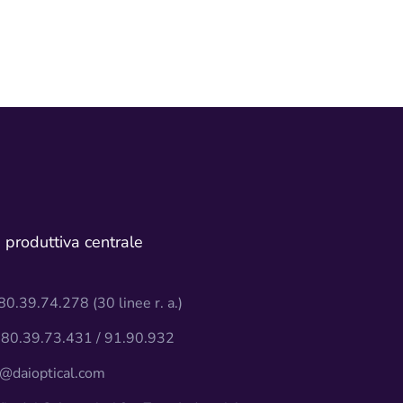
à produttiva centrale
0.39.74.278 (30 linee r. a.)
80.39.73.431 / 91.90.932
@daioptical.com