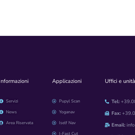
Informazioni
Applicazioni
Uffici e unit
Servizi
Pupyl Scan
Tel:
+39.08
News
Yoganav
Fax:
+39.0
Area Riservata
Iself Nav
Email:
info
I-Fast Cut