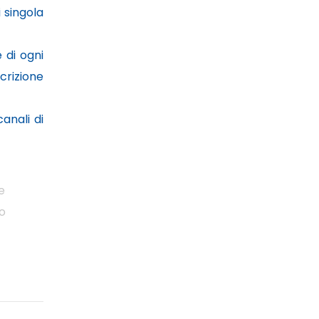
 singola
 di ogni
crizione
anali di
e
io