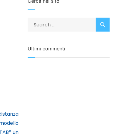
Cerca nel sito
Ultimi commenti
distanza
 modello
STAB® un