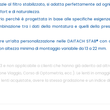
e al filtro stabilizzato, si adatta perfettamente ad ogni
rt e di naturalezza.
 perché è progettata in base alle specifiche esigenze
mbinazione tra i dati della montatura e quelli della pres
eare un’alta personalizzazione nelle DAITACH STAB® con c
con altezza minima di montaggio variabile da 13 a 22 mm.
 e non applicabile a clienti che hanno già aderito ad altr
ne Viaggio, Corso di Optometria, ecc.). Le lenti in omagg
enti acquistate, avere la stessa gradazione e un indice di