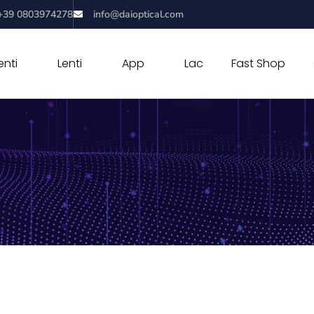
+39 0803974278
info@daioptical.com
nti
Lenti
App
Lac
Fast Shop